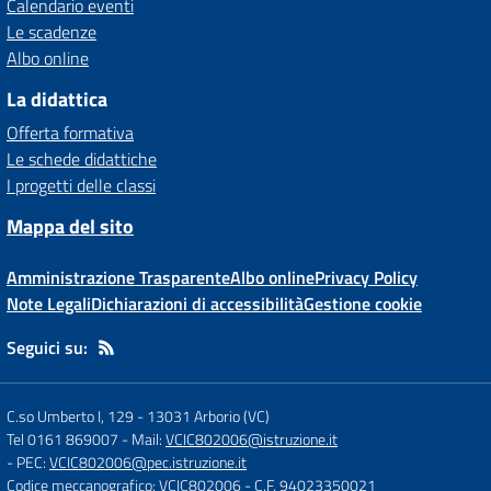
Calendario eventi
Le scadenze
Albo online
La didattica
Offerta formativa
Le schede didattiche
I progetti delle classi
Mappa del sito
Amministrazione Trasparente
Albo online
Privacy Policy
Note Legali
Dichiarazioni di accessibilità
Gestione cookie
Seguici su:
C.so Umberto I, 129
-
13031 Arborio (VC)
Tel 0161 869007
- Mail:
VCIC802006@istruzione.it
- PEC:
VCIC802006@pec.istruzione.it
Codice meccanografico: VCIC802006
- C.F. 94023350021