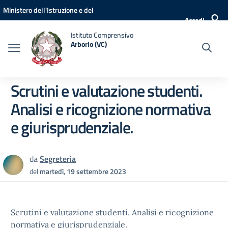
Vai ai contenuti
Vai al menu di navigazione
Vai al footer
Ministero dell'Istruzione e del
Accedi
Merito
Istituto Comprensivo
Arborio (VC)
Scrutini e valutazione studenti.
Analisi e ricognizione normativa
e giurisprudenziale.
da
Segreteria
del
martedì, 19 settembre 2023
Scrutini e valutazione studenti. Analisi e ricognizione
normativa e giurisprudenziale.