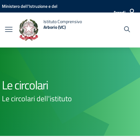
Vai ai contenuti
Vai al menu di navigazione
Vai al footer
Ministero dell'Istruzione e del
Accedi
Merito
Istituto Comprensivo
Arborio (VC)
Le circolari
Le circolari dell'istituto