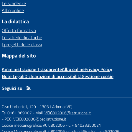
Le scadenze
Albo online
La didattica
Offerta formativa
Le schede didattiche
I progetti delle classi
Mappa del sito
Amministrazione Trasparente
Albo online
Privacy Policy
Note Legali
Dichiarazioni di accessibilità
Gestione cookie
Seguici su:
C.so Umberto I, 129
-
13031 Arborio (VC)
Tel 0161 869007
- Mail:
VCIC802006@istruzione.it
- PEC:
VCIC802006@pec.istruzione.it
Codice meccanografico: VCIC802006
- C.F. 94023350021
Codice Meccanografico: VCIC802006
- Codice IPA: istsc_vcic802006