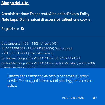
Mappa del sito
Amministrazione Trasparente
Albo online
Privacy Policy
Note Legali
Dichiarazioni di accessibilità
Gestione cookie
Seguici su:
C.so Umberto I, 129
-
13031 Arborio (VC)
Tel 0161 869007
- Mail:
VCIC802006@istruzione.it
- PEC:
VCIC802006@pec.istruzione.it
Codice meccanografico: VCIC802006
- C.F. 94023350021
Codice Meccanografico: VCIC802006
- Codice IPA: istsc_vcic802006
Codice Univoco: UFZZ6Q
Questo sito utilizza cookie tecnici per erogare i propri
servizi.
Per maggiori informazioni puoi leggere la
cookie
Concept & Design by
Designers Italia
policy
.
Sito web realizzato con CMS
SCUOLASTICO
DEI COOKIE
PREFERENZE
OK