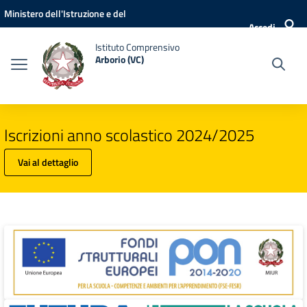
Vai ai contenuti
Vai al menu di navigazione
Vai al footer
Ministero dell'Istruzione e del
Accedi
Merito
Istituto Comprensivo
Arborio (VC)
Iscrizioni anno scolastico 2024/2025
Vai al dettaglio