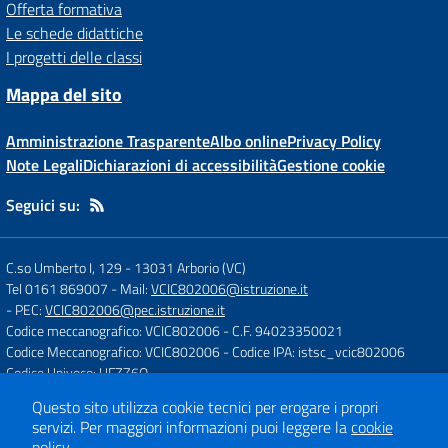
Offerta formativa
Le schede didattiche
I progetti delle classi
Mappa del sito
Amministrazione Trasparente
Albo online
Privacy Policy
Note Legali
Dichiarazioni di accessibilità
Gestione cookie
Seguici su:
C.so Umberto I, 129
-
13031 Arborio (VC)
Tel 0161 869007
- Mail:
VCIC802006@istruzione.it
- PEC:
VCIC802006@pec.istruzione.it
Codice meccanografico: VCIC802006
- C.F. 94023350021
Codice Meccanografico: VCIC802006
- Codice IPA: istsc_vcic802006
Codice Univoco: UFZZ6Q
Questo sito utilizza cookie tecnici per erogare i propri
servizi.
Per maggiori informazioni puoi leggere la
cookie
Concept & Design by
Designers Italia
policy
.