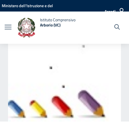
Vai ai contenuti
Vai al menu di navigazione
Vai al footer
Ministero dell'Istruzione e del
Accedi
Merito
Istituto Comprensivo
Arborio (VC)