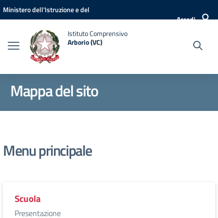
Vai ai contenuti
Vai al menu di navigazione
Vai al footer
Ministero dell'Istruzione e del
Accedi
Merito
Istituto Comprensivo
Arborio (VC)
Mappa del sito
Menu principale
Scuola
Presentazione