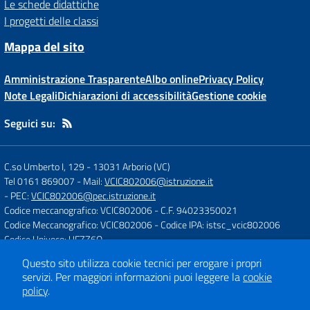
Le schede didattiche
I progetti delle classi
Mappa del sito
Amministrazione Trasparente
Albo online
Privacy Policy
Note Legali
Dichiarazioni di accessibilità
Gestione cookie
Seguici su:
C.so Umberto I, 129
-
13031 Arborio (VC)
Tel 0161 869007
- Mail:
VCIC802006@istruzione.it
- PEC:
VCIC802006@pec.istruzione.it
Codice meccanografico: VCIC802006
- C.F. 94023350021
Codice Meccanografico: VCIC802006
- Codice IPA: istsc_vcic802006
Codice Univoco: UFZZ6Q
Questo sito utilizza cookie tecnici per erogare i propri
servizi.
Per maggiori informazioni puoi leggere la
cookie
Concept & Design by
Designers Italia
policy
.
Sito web realizzato con CMS
SCUOLASTICO