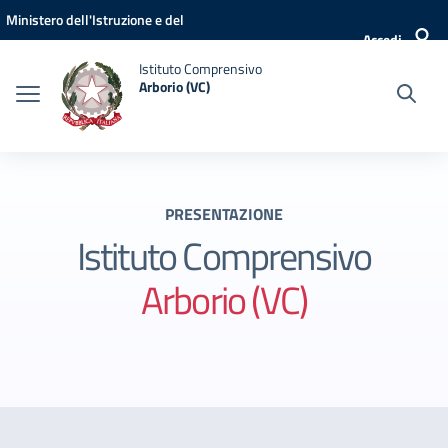
Vai ai contenuti
Vai al menu di navigazione
Vai al footer
Ministero dell'Istruzione e del
Accedi
Merito
Istituto Comprensivo
Arborio (VC)
PRESENTAZIONE
Istituto Comprensivo
Arborio (VC)