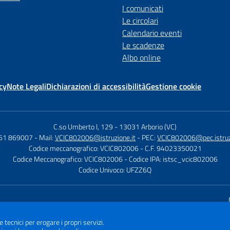
I comunicati
Le circolari
Calendario eventi
Le scadenze
Albo online
cy
Note Legali
Dichiarazioni di accessibilità
Gestione cookie
C.so Umberto I, 129
-
13031 Arborio (VC)
161 869007
- Mail:
VCIC802006@istruzione.it
- PEC:
VCIC802006@pec.istruzi
Codice meccanografico: VCIC802006
- C.F. 94023350021
Codice Meccanografico: VCIC802006
- Codice IPA: istsc_vcic802006
Codice Univoco: UFZZ6Q
Sito w
e tecnici per erogare i propri servizi.