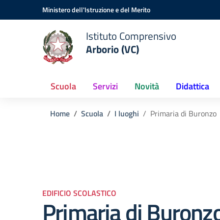
Vai ai contenuti
Vai al menu di navigazione
Vai al footer
Ministero dell'Istruzione e del Merito
Istituto Comprensivo
Arborio (VC)
Scuola
Servizi
Novità
Didattica
Home
Scuola
I luoghi
Primaria di Buronzo
EDIFICIO SCOLASTICO
Primaria di Buronz