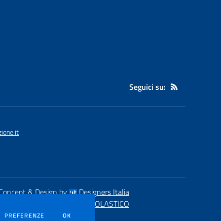
Seguici su:
one.it
Concept & Design by
Designers Italia
eb realizzato con CMS
SCUOLASTICO
DEI COOKIE
PREFERENZE
OK