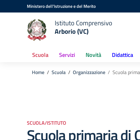
Vai ai contenuti
Vai al menu di navigazione
Vai al footer
Ministero dell'Istruzione e del Merito
Istituto Comprensivo
Arborio (VC)
Scuola
Servizi
Novità
Didattica
Home
Scuola
Organizzazione
Scuola prima
SCUOLA/ISTITUTO
Scuola primaria di