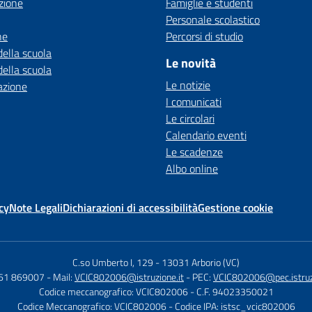
zione
Famiglie e studenti
Personale scolastico
ne
Percorsi di studio
della scuola
Le novità
della scuola
Le notizie
azione
I comunicati
Le circolari
Calendario eventi
Le scadenze
Albo online
cy
Note Legali
Dichiarazioni di accessibilità
Gestione cookie
C.so Umberto I, 129
-
13031 Arborio (VC)
161 869007
- Mail:
VCIC802006@istruzione.it
- PEC:
VCIC802006@pec.istruzi
Codice meccanografico: VCIC802006
- C.F. 94023350021
Codice Meccanografico: VCIC802006
- Codice IPA: istsc_vcic802006