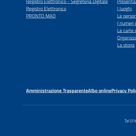
Registro Elettronico - Segreteria Digitale
Presenta
Registro Elettronico
I luoghi
PRONTO MAD
Le perso
I numeri 
Le carte 
Organizz
La storia
Amministrazione Trasparente
Albo online
Privacy Poli
Tel 0