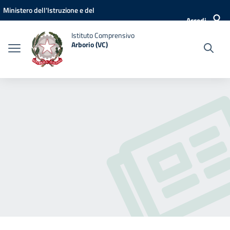
Vai ai contenuti
Vai al menu di navigazione
Vai al footer
Ministero dell'Istruzione e del
Accedi
Merito
Istituto Comprensivo
Arborio (VC)