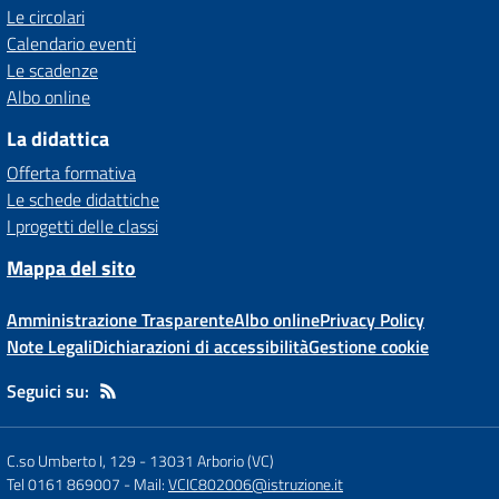
Le circolari
Calendario eventi
Le scadenze
Albo online
La didattica
Offerta formativa
Le schede didattiche
I progetti delle classi
Mappa del sito
Amministrazione Trasparente
Albo online
Privacy Policy
Note Legali
Dichiarazioni di accessibilità
Gestione cookie
Seguici su:
C.so Umberto I, 129
-
13031 Arborio (VC)
Tel 0161 869007
- Mail:
VCIC802006@istruzione.it