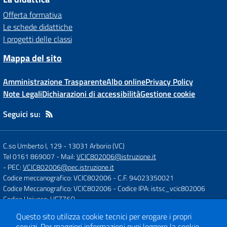
Offerta formativa
Le schede didattiche
I progetti delle classi
Mappa del sito
Amministrazione Trasparente
Albo online
Privacy Policy
Note Legali
Dichiarazioni di accessibilità
Gestione cookie
Seguici su:
C.so Umberto I, 129
-
13031 Arborio (VC)
Tel 0161 869007
- Mail:
VCIC802006@istruzione.it
- PEC:
VCIC802006@pec.istruzione.it
Codice meccanografico: VCIC802006
- C.F. 94023350021
Codice Meccanografico: VCIC802006
- Codice IPA: istsc_vcic802006
Codice Univoco: UFZZ6Q
Questo sito utilizza cookie tecnici per erogare i propri
servizi.
Per maggiori informazioni puoi leggere la
cookie