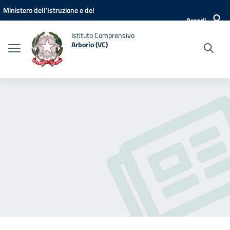
Vai ai contenuti
Vai al menu di navigazione
Vai al footer
Ministero dell'Istruzione e del
Accedi
Merito
Istituto Comprensivo
Arborio (VC)