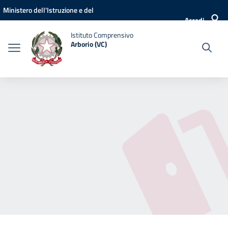
Vai ai contenuti
Vai al menu di navigazione
Vai al footer
Ministero dell'Istruzione e del
Accedi
Merito
Istituto Comprensivo
Arborio (VC)