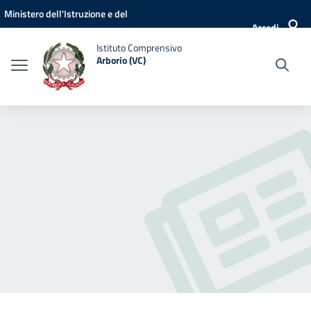
Vai ai contenuti
Vai al menu di navigazione
Vai al footer
Ministero dell'Istruzione e del
Accedi
Merito
Istituto Comprensivo
Arborio (VC)