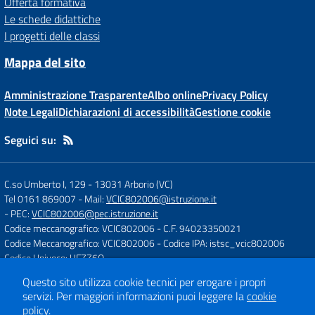
Offerta formativa
Le schede didattiche
I progetti delle classi
Mappa del sito
Amministrazione Trasparente
Albo online
Privacy Policy
Note Legali
Dichiarazioni di accessibilità
Gestione cookie
Seguici su:
C.so Umberto I, 129
-
13031 Arborio (VC)
Tel 0161 869007
- Mail:
VCIC802006@istruzione.it
- PEC:
VCIC802006@pec.istruzione.it
Codice meccanografico: VCIC802006
- C.F. 94023350021
Codice Meccanografico: VCIC802006
- Codice IPA: istsc_vcic802006
Codice Univoco: UFZZ6Q
Questo sito utilizza cookie tecnici per erogare i propri
servizi.
Per maggiori informazioni puoi leggere la
cookie
Concept & Design by
Designers Italia
policy
.