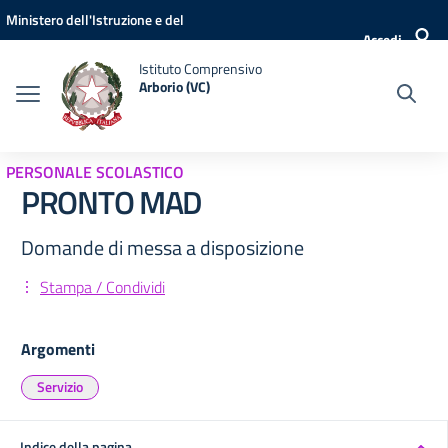
Vai ai contenuti
Vai al menu di navigazione
Vai al footer
Ministero dell'Istruzione e del
Accedi
Merito
Istituto Comprensivo
Arborio (VC)
PERSONALE SCOLASTICO
PRONTO MAD
Domande di messa a disposizione
Stampa / Condividi
Argomenti
Servizio
Indice della pagina