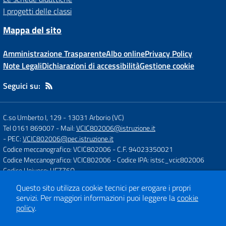
I progetti delle classi
Mappa del sito
Amministrazione Trasparente
Albo online
Privacy Policy
Note Legali
Dichiarazioni di accessibilità
Gestione cookie
Seguici su:
C.so Umberto I, 129
-
13031 Arborio (VC)
Tel 0161 869007
- Mail:
VCIC802006@istruzione.it
- PEC:
VCIC802006@pec.istruzione.it
Codice meccanografico: VCIC802006
- C.F. 94023350021
Codice Meccanografico: VCIC802006
- Codice IPA: istsc_vcic802006
Codice Univoco: UFZZ6Q
Questo sito utilizza cookie tecnici per erogare i propri
servizi.
Per maggiori informazioni puoi leggere la
cookie
Concept & Design by
Designers Italia
policy
.
Sito web realizzato con CMS
SCUOLASTICO