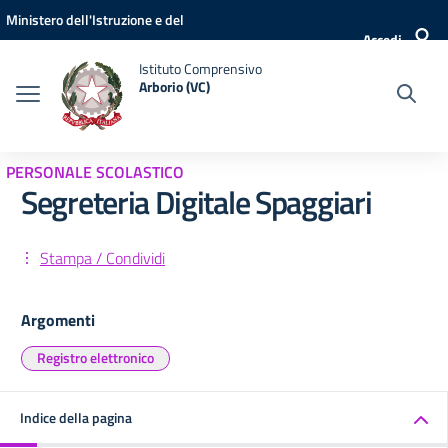
Vai ai contenuti
Vai al menu di navigazione
Vai al footer
Ministero dell'Istruzione e del
Accedi
Merito
Istituto Comprensivo
Arborio (VC)
PERSONALE SCOLASTICO
Segreteria Digitale Spaggiari
Stampa / Condividi
Argomenti
Registro elettronico
Indice della pagina